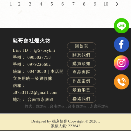
1
2
3
4
5
6
7
8
9
10
回首頁
@575sykhi
關於我們
0983027758
購買須知
0979226682
00440030｜本店開
商品專區
立免用統一發票收據
作品案例
最新消息
a07331122@gmail.com
聯絡我們
台南市永康區
煙火
買煙火
台南煙火
台南買煙火
永康區煙火
Designed by
揚京快客
Copyright © 2026
..
累積人氣: 223643