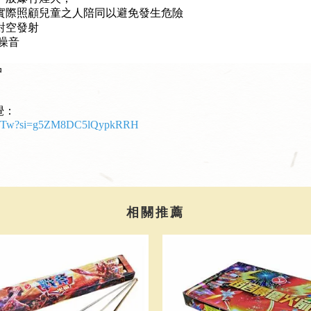
實際照顧兒童之人陪同以避免發生危險
對空發射
噪音
中
覺：
km-Tw?si=g5ZM8DC5lQypkRRH