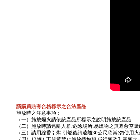
請購買貼有合格標示之合法產品
施放時之注意事項：
（一）施放煙火請依該產品所標示之說明施放該產品
（二）施放時請遠離人群.危險場所.易燃物之無遮蔽空曠
（三）請用線香引燃,引燃後請遠離30公尺欣賞(勿使用火
（四）12歲以下兒童禁止施放摔炮類.飛行類及升空類之