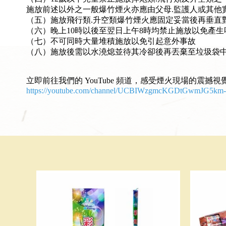
施放前述以外之一般爆竹煙火亦應由父母.監護人或其他
（五）施放飛行類.升空類爆竹煙火應固定妥當後再垂直
（六）晚上10時以後至翌日上午8時均禁止施放以免產生
（七）不可同時大量堆積施放以免引起意外事故
（八）施放後需以水澆熄並待其冷卻後再丟棄至垃圾袋
立即前往我們的 YouTube 頻道，感受煙火現場的震撼視
https://youtube.com/channel/UCBIWzgmcKGDtGwmJG5