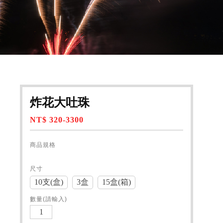
炸花大吐珠
NT$ 320-3300
商品規格
尺寸
10支(盒)
3盒
15盒(箱)
數量(請輸入)