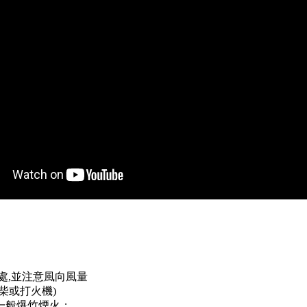
處,並注意風向風量
柴或打火機)
一般爆竹煙火；