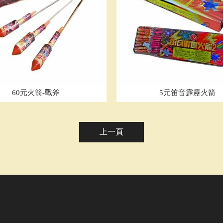
60元火箭-戰斧
5元笛音霹靂火箭
上一頁