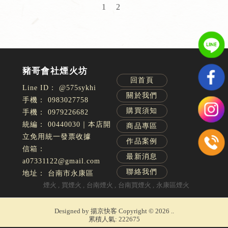
1
2
回首頁
@575sykhi
關於我們
0983027758
購買須知
0979226682
00440030｜本店開
商品專區
立免用統一發票收據
作品案例
最新消息
a07331122@gmail.com
聯絡我們
台南市永康區
煙火
買煙火
台南煙火
台南買煙火
永康區煙火
Designed by
揚京快客
Copyright © 2026
..
累積人氣: 222675