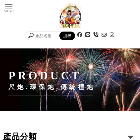
尺炮.環保炮.傳統禮炮
產品分類