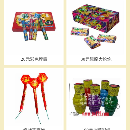
20元彩色煙筒
30元黑龍大蛇炮