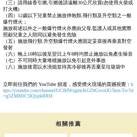
（三）請用線香引燃,引燃後請遠離30公尺欣賞(勿使用火柴或
打火機)
（四）12歲以下兒童禁止施放摔炮類.飛行類及升空類之一般
爆竹煙火；
施放前述以外之一般爆竹煙火亦應由父母.監護人或其他實際
照顧兒童之人陪同以避免發生危險
（五）施放飛行類.升空類爆竹煙火應固定妥當後再垂直對空
發射
（六）晚上10時以後至翌日上午8時均禁止施放以免產生噪音
（七）不可同時大量堆積施放以免引起意外事故
（八）施放後需以水澆熄並待其冷卻後再丟棄至垃圾袋中
立即前往我們的 YouTube 頻道，感受煙火現場的震撼視覺：
h
ttps://youtube.com/channel/UCBIWzgmcKGDtGwmJG5km-Tw?si
=g5ZM8DC5lQypkRRH