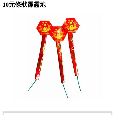
10元條狀霹靂炮