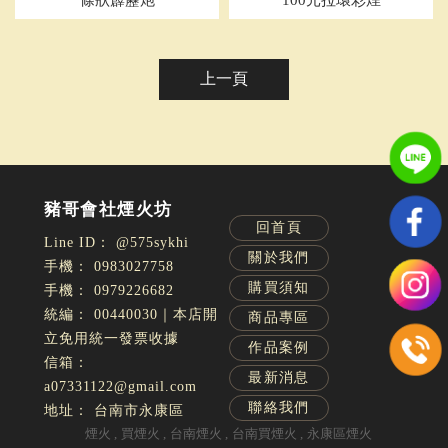
條狀霹靂炮
100元拉環彩煙
上一頁
回首頁
@575sykhi
關於我們
0983027758
購買須知
0979226682
00440030｜本店開
商品專區
立免用統一發票收據
作品案例
最新消息
a07331122@gmail.com
聯絡我們
台南市永康區
煙火
買煙火
台南煙火
台南買煙火
永康區煙火