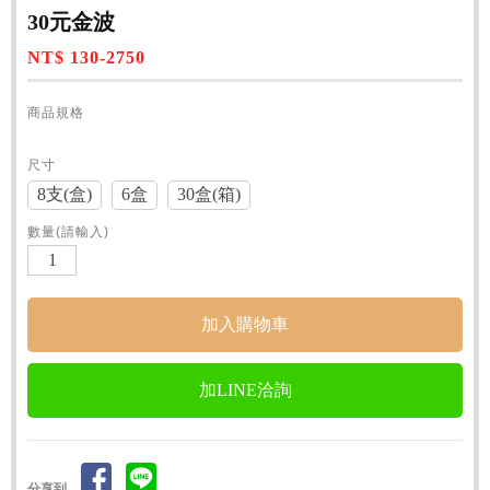
30元金波
NT$ 130-2750
商品規格
尺寸
8支(盒)
6盒
30盒(箱)
數量(請輸入)
加LINE洽詢
分享到