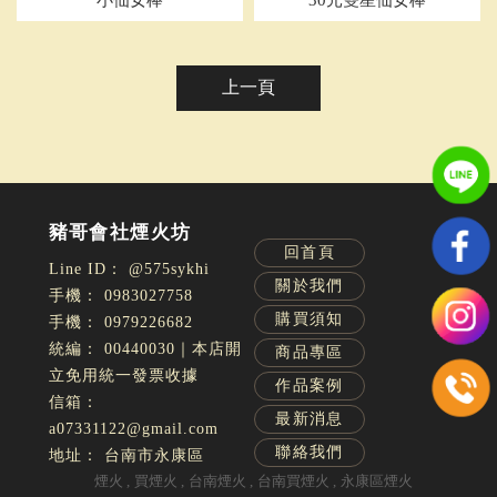
小仙女棒
30元雙星仙女棒
上一頁
回首頁
@575sykhi
關於我們
0983027758
購買須知
0979226682
00440030｜本店開
商品專區
立免用統一發票收據
作品案例
最新消息
a07331122@gmail.com
聯絡我們
台南市永康區
煙火
買煙火
台南煙火
台南買煙火
永康區煙火