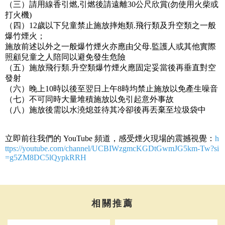
（三）請用線香引燃,引燃後請遠離30公尺欣賞(勿使用火柴或
打火機)
（四）12歲以下兒童禁止施放摔炮類.飛行類及升空類之一般
爆竹煙火；
施放前述以外之一般爆竹煙火亦應由父母.監護人或其他實際
照顧兒童之人陪同以避免發生危險
（五）施放飛行類.升空類爆竹煙火應固定妥當後再垂直對空
發射
（六）晚上10時以後至翌日上午8時均禁止施放以免產生噪音
（七）不可同時大量堆積施放以免引起意外事故
（八）施放後需以水澆熄並待其冷卻後再丟棄至垃圾袋中
立即前往我們的 YouTube 頻道，感受煙火現場的震撼視覺：
h
ttps://youtube.com/channel/UCBIWzgmcKGDtGwmJG5km-Tw?si
=g5ZM8DC5lQypkRRH